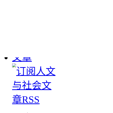
敦煌流失文物
： 190
1908年英国斯坦因、
大批敦煌遗书及其它文物
下，清学部咨甘肃学台
图书馆。惟经办官员塞
数，1911-1912年日本