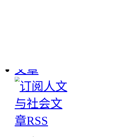
敦煌流失文物
： 190
1908年英国斯坦因、
大批敦煌遗书及其它文物
下，清学部咨甘肃学台
图书馆。惟经办官员塞
数，1911-1912年日本