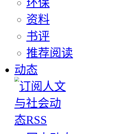
环保
资料
书评
推荐阅读
动态