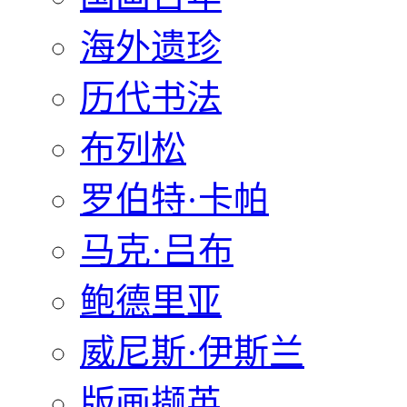
海外遗珍
历代书法
布列松
罗伯特·卡帕
马克·吕布
鲍德里亚
威尼斯·伊斯兰
版画撷英