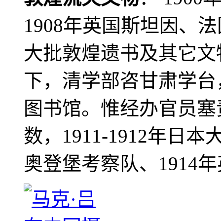
1908年英国斯坦因、
大批敦煌遗书及其它文物
下，清学部咨甘肃学台
图书馆。惟经办官员塞
数，1911-1912年日本
奥登堡考察队、1914