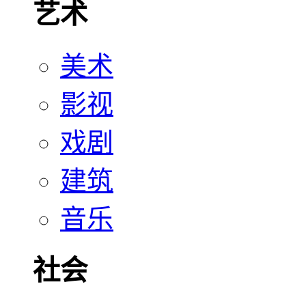
艺术
美术
影视
戏剧
建筑
音乐
社会