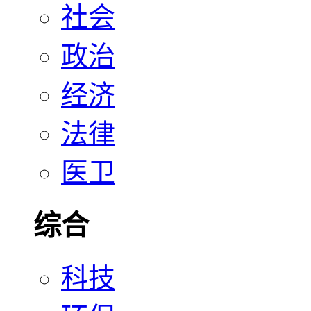
社会
政治
经济
法律
医卫
综合
科技