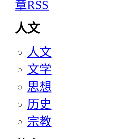
人文
人文
文学
思想
历史
宗教