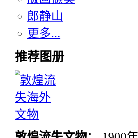
郎静山
更多...
推荐图册
敦煌流失文物
： 190