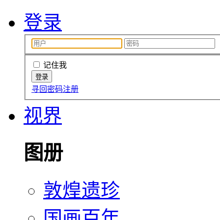
登录
记住我
寻回密码
注册
视界
图册
敦煌遗珍
国画百年