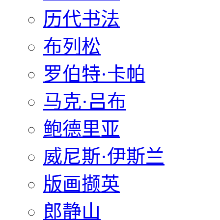
历代书法
布列松
罗伯特·卡帕
马克·吕布
鲍德里亚
威尼斯·伊斯兰
版画撷英
郎静山