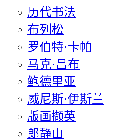
历代书法
布列松
罗伯特·卡帕
马克·吕布
鲍德里亚
威尼斯·伊斯兰
版画撷英
郎静山