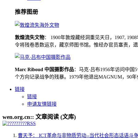
推荐图册
敦煌流失文物
： 1900年敦煌藏经洞重见天日，1907
令将残卷悉数运京，藏京师图书馆。惟经办官员塞责，遗书留在
Marc Riboud 中国摄影作品
：马克·吕布1956年访问
个方向记录战争的残暴。1979年他退出MAGNUM，9
链接
链接
申请友情链接
wen.org.cn:: 文章阅读 (文库)
曹天予： ICT革命与非物质劳动--当代社会形态话语斗