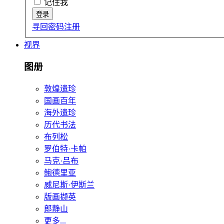
记住我
寻回密码
注册
视界
图册
敦煌遗珍
国画百年
海外遗珍
历代书法
布列松
罗伯特·卡帕
马克·吕布
鲍德里亚
威尼斯·伊斯兰
版画撷英
郎静山
更多...