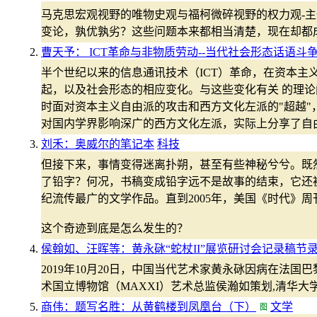
马克思宏观视野的唯物史观与福柯微碎视野的权力观-
变论，孰优孰劣？这些问题本来都相当清楚，现在却都
曹天予： ICT革命与非物质劳动--当代社会形态话语斗
半个世纪以来的信息通讯技术（ICT）革命，在资本主
起，以及社会形态的相应变化。与这些变化有关 的理
时面对资本主义自由派的攻击和西方文化左派的"超越
对国内学界影响深广的西方文化左派，实际上分享了自
刘禾：奥威尔的笔记本
科技
但接下来，事情变得迷离扑朔，甚至有些神秘兮兮。既
了铅字？何况，书稿变成铅字远不是故事的结束，它还
纪流传最广的文学作品。直到2005年，美国《时代》
这个奇迹到底是怎么发生的？
侯翰如、汪晖等：黄永砯“蛇杖II”展览研讨会记录稿节
2019年10月20日，中国当代艺术家黄永砯因病在法国
术国立博物馆（MAXXI）艺术总监侯瀚如策划,清华
商伟：题写名胜：从黄鹤楼到凤凰台（下）
文学