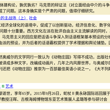
主体建构论，孰优孰劣？马克思的辩证法（对立面经由中介的斗
成了问题。这本身确实是个严肃的问题，值得仔细研究。
争的主战场（上）
社会
义经济全球化的语境中，促成了以创新驱动，经济信息化、数字
论问题十分重要。西方文化左派在批评自由主义主流解读的同时
"，马克思主义的回应是把话语斗争深入到话语框架基本预设的分
由派的预设，并为后者的话语霸权提供了学术理据和舆论铺垫。
然奥威尔的文学同行一致认为《动物庄园》写得不成功，出版社
被译成多种文字，改编成动画片，几年之内风靡世界，与奥威尔
周刊还把《动物庄园》推崇为一百部最佳英语小说之一，《大不
录
艺术
巴黎逝世，享年65岁。2015年9月26日，蛇杖Ⅱ黄永砯国际巡回
大学教授汪晖、古根海姆博物馆东亚艺术策展人孟璐等参与研讨会