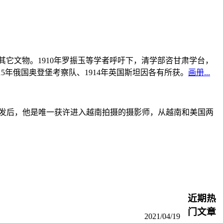
书及其它文物。1910年罗振玉等学者呼吁下，清学部咨甘肃学台，
915年俄国奥登堡考察队、1914年英国斯坦因各有所获。
画册...
战爆发后，他是唯一获许进入越南拍摄的摄影师，从越南和美国两
近期热
门文章
2021/04/19