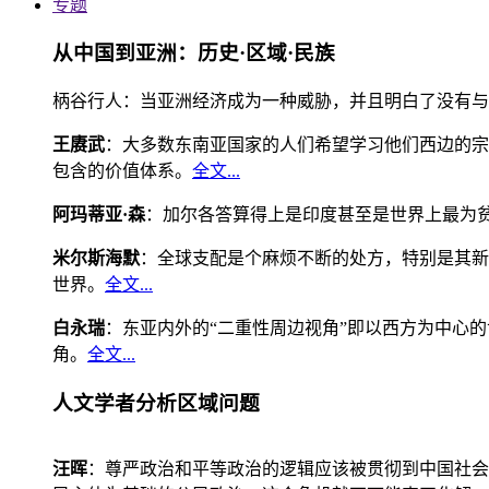
专题
从中国到亚洲：历史·区域·民族
柄谷行人：当亚洲经济成为一种威胁，并且明白了没有与
王赓武
：大多数东南亚国家的人们希望学习他们西边的宗
包含的价值体系。
全文...
阿玛蒂亚·森
：加尔各答算得上是印度甚至是世界上最为
米尔斯海默
：全球支配是个麻烦不断的处方，特别是其新
世界。
全文...
白永瑞
：东亚内外的“二重性周边视角”即以西方为中心
角。
全文...
人文学者分析区域问题
汪晖
：尊严政治和平等政治的逻辑应该被贯彻到中国社会