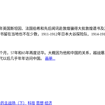
, 1908年英国斯坦因、法国伯希和先后闻讯赴敦煌骗得大批敦煌遗
当地也不在少数，1911-1912年日本大谷探险队、1914-1
中国5个月，57年和65年再度访华。大概因为他和中国的关系，越
0年代以后几乎年年访问中国。
画册...
争的主战场（下）
科技
思想
经济