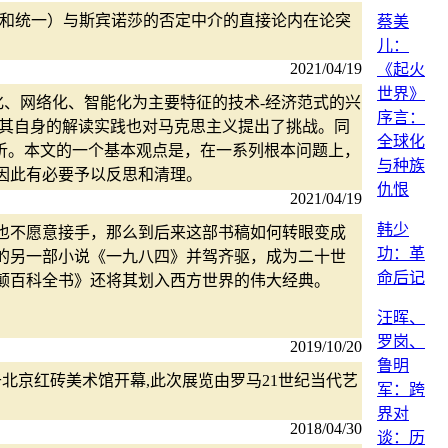
争和统一）与斯宾诺莎的否定中介的直接论内在论突
蔡美
儿：
2021/04/19
《起火
世界》
化、网络化、智能化为主要特征的技术-经济范式的兴
序言：
，其自身的解读实践也对马克思主义提出了挑战。同
全球化
析。本文的一个基本观点是，在一系列根本问题上，
与种族
因此有必要予以反思和清理。
仇恨
2021/04/19
韩少
也不愿意接手，那么到后来这部书稿如何转眼变成
功：革
的另一部小说《一九八四》并驾齐驱，成为二十世
命后记
列颠百科全书》还将其划入西方世界的伟大经典。
汪晖、
罗岗、
2019/10/20
鲁明
展于北京红砖美术馆开幕,此次展览由罗马21世纪当代艺
军：跨
界对
2018/04/30
谈：历