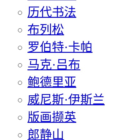
历代书法
布列松
罗伯特·卡帕
马克·吕布
鲍德里亚
威尼斯·伊斯兰
版画撷英
郎静山