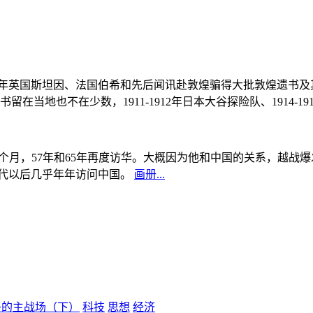
, 1908年英国斯坦因、法国伯希和先后闻讯赴敦煌骗得大批敦煌遗
当地也不在少数，1911-1912年日本大谷探险队、1914-1
中国5个月，57年和65年再度访华。大概因为他和中国的关系，越
0年代以后几乎年年访问中国。
画册...
争的主战场（下）
科技
思想
经济