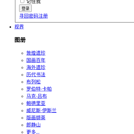
记住我
寻回密码
注册
视界
图册
敦煌遗珍
国画百年
海外遗珍
历代书法
布列松
罗伯特·卡帕
马克·吕布
鲍德里亚
威尼斯·伊斯兰
版画撷英
郎静山
更多...