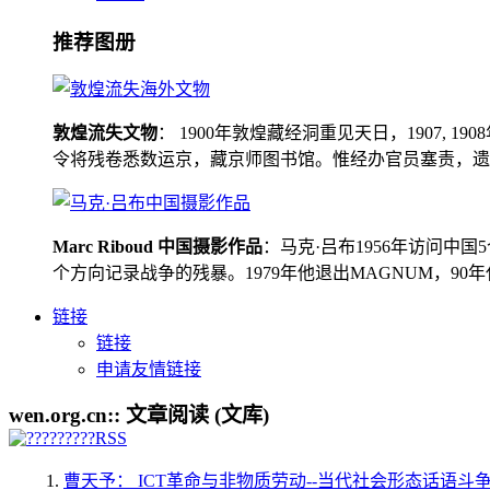
推荐图册
敦煌流失文物
： 1900年敦煌藏经洞重见天日，1907
令将残卷悉数运京，藏京师图书馆。惟经办官员塞责，遗书留在
Marc Riboud 中国摄影作品
：马克·吕布1956年访问
个方向记录战争的残暴。1979年他退出MAGNUM，9
链接
链接
申请友情链接
wen.org.cn:: 文章阅读 (文库)
曹天予： ICT革命与非物质劳动--当代社会形态话语斗