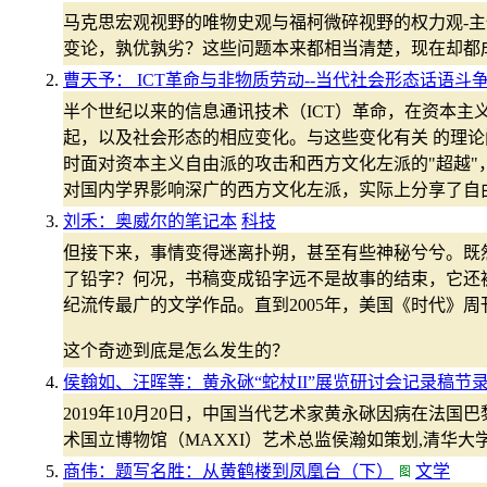
马克思宏观视野的唯物史观与福柯微碎视野的权力观-
变论，孰优孰劣？这些问题本来都相当清楚，现在却都
曹天予： ICT革命与非物质劳动--当代社会形态话语斗
半个世纪以来的信息通讯技术（ICT）革命，在资本主
起，以及社会形态的相应变化。与这些变化有关 的理
时面对资本主义自由派的攻击和西方文化左派的"超越
对国内学界影响深广的西方文化左派，实际上分享了自
刘禾：奥威尔的笔记本
科技
但接下来，事情变得迷离扑朔，甚至有些神秘兮兮。既
了铅字？何况，书稿变成铅字远不是故事的结束，它还
纪流传最广的文学作品。直到2005年，美国《时代》
这个奇迹到底是怎么发生的？
侯翰如、汪晖等：黄永砯“蛇杖II”展览研讨会记录稿节
2019年10月20日，中国当代艺术家黄永砯因病在法国
术国立博物馆（MAXXI）艺术总监侯瀚如策划,清华
商伟：题写名胜：从黄鹤楼到凤凰台（下）
文学