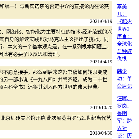
争和统一）与斯宾诺莎的否定中介的直接论内在论突
蔡美
儿：
2021/04/19
《起火
世界》
化、网络化、智能化为主要特征的技术-经济范式的兴
序言：
，其自身的解读实践也对马克思主义提出了挑战。同
全球化
析。本文的一个基本观点是，在一系列根本问题上，
与种族
因此有必要予以反思和清理。
仇恨
2021/04/19
韩少
也不愿意接手，那么到后来这部书稿如何转眼变成
功：革
的另一部小说《一九八四》并驾齐驱，成为二十世
命后记
列颠百科全书》还将其划入西方世界的伟大经典。
汪晖、
罗岗、
2019/10/20
鲁明
展于北京红砖美术馆开幕,此次展览由罗马21世纪当代艺
军：跨
界对
2018/04/30
谈：历