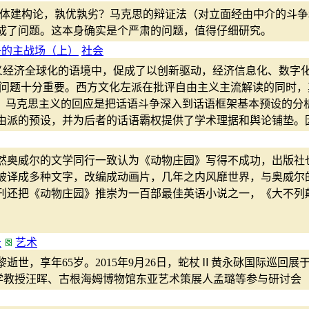
主体建构论，孰优孰劣？马克思的辩证法（对立面经由中介的斗
成了问题。这本身确实是个严肃的问题，值得仔细研究。
争的主战场（上）
社会
义经济全球化的语境中，促成了以创新驱动，经济信息化、数字
论问题十分重要。西方文化左派在批评自由主义主流解读的同时
"，马克思主义的回应是把话语斗争深入到话语框架基本预设的分
由派的预设，并为后者的话语霸权提供了学术理据和舆论铺垫。
然奥威尔的文学同行一致认为《动物庄园》写得不成功，出版社
被译成多种文字，改编成动画片，几年之内风靡世界，与奥威尔
周刊还把《动物庄园》推崇为一百部最佳英语小说之一，《大不
录
艺术
巴黎逝世，享年65岁。2015年9月26日，蛇杖Ⅱ黄永砯国际巡回
大学教授汪晖、古根海姆博物馆东亚艺术策展人孟璐等参与研讨会