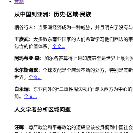
专题
从中国到亚洲：历史·区域·民族
柄谷行人：当亚洲经济成为一种威胁，并且明白了没有与
王赓武
：大多数东南亚国家的人们希望学习他们西边的宗
包含的价值体系。
全文...
阿玛蒂亚·森
：加尔各答算得上是印度甚至是世界上最为
米尔斯海默
：全球支配是个麻烦不断的处方，特别是其新
世界。
全文...
白永瑞
：东亚内外的“二重性周边视角”即以西方为中心
角。
全文...
人文学者分析区域问题
汪晖
：尊严政治和平等政治的逻辑应该被贯彻到中国社会