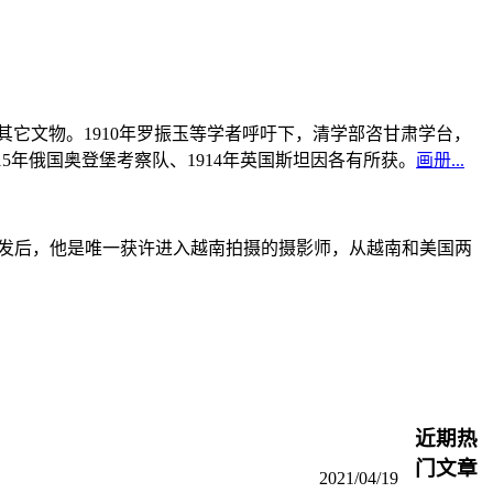
书及其它文物。1910年罗振玉等学者呼吁下，清学部咨甘肃学台，
915年俄国奥登堡考察队、1914年英国斯坦因各有所获。
画册...
战爆发后，他是唯一获许进入越南拍摄的摄影师，从越南和美国两
近期热
门文章
2021/04/19