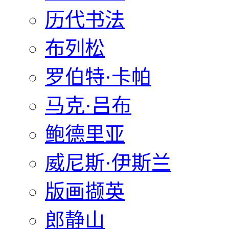
历代书法
布列松
罗伯特·卡帕
马克·吕布
鲍德里亚
威尼斯·伊斯兰
版画撷英
郎静山