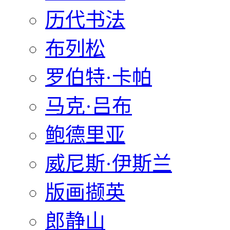
历代书法
布列松
罗伯特·卡帕
马克·吕布
鲍德里亚
威尼斯·伊斯兰
版画撷英
郎静山