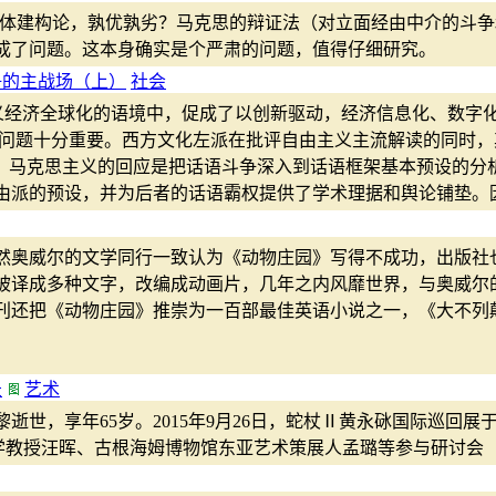
主体建构论，孰优孰劣？马克思的辩证法（对立面经由中介的斗
成了问题。这本身确实是个严肃的问题，值得仔细研究。
争的主战场（上）
社会
义经济全球化的语境中，促成了以创新驱动，经济信息化、数字
论问题十分重要。西方文化左派在批评自由主义主流解读的同时
"，马克思主义的回应是把话语斗争深入到话语框架基本预设的分
由派的预设，并为后者的话语霸权提供了学术理据和舆论铺垫。
然奥威尔的文学同行一致认为《动物庄园》写得不成功，出版社
被译成多种文字，改编成动画片，几年之内风靡世界，与奥威尔
周刊还把《动物庄园》推崇为一百部最佳英语小说之一，《大不
录
艺术
巴黎逝世，享年65岁。2015年9月26日，蛇杖Ⅱ黄永砯国际巡回
大学教授汪晖、古根海姆博物馆东亚艺术策展人孟璐等参与研讨会