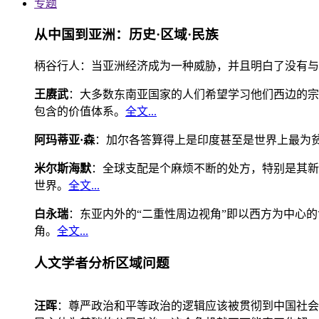
专题
从中国到亚洲：历史·区域·民族
柄谷行人：当亚洲经济成为一种威胁，并且明白了没有与
王赓武
：大多数东南亚国家的人们希望学习他们西边的宗
包含的价值体系。
全文...
阿玛蒂亚·森
：加尔各答算得上是印度甚至是世界上最为
米尔斯海默
：全球支配是个麻烦不断的处方，特别是其新
世界。
全文...
白永瑞
：东亚内外的“二重性周边视角”即以西方为中心
角。
全文...
人文学者分析区域问题
汪晖
：尊严政治和平等政治的逻辑应该被贯彻到中国社会