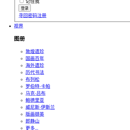
记住我
寻回密码
注册
视界
图册
敦煌遗珍
国画百年
海外遗珍
历代书法
布列松
罗伯特·卡帕
马克·吕布
鲍德里亚
威尼斯·伊斯兰
版画撷英
郎静山
更多...