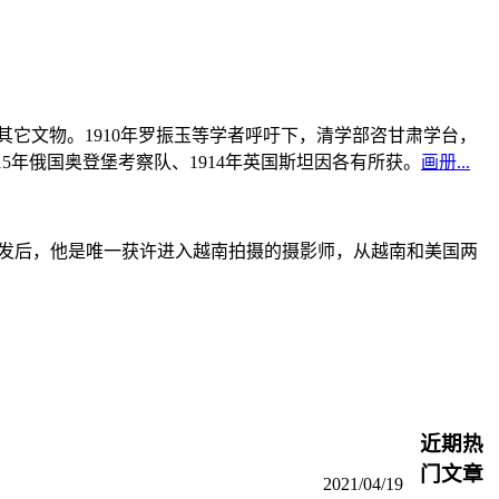
书及其它文物。1910年罗振玉等学者呼吁下，清学部咨甘肃学台，
915年俄国奥登堡考察队、1914年英国斯坦因各有所获。
画册...
战爆发后，他是唯一获许进入越南拍摄的摄影师，从越南和美国两
近期热
门文章
2021/04/19