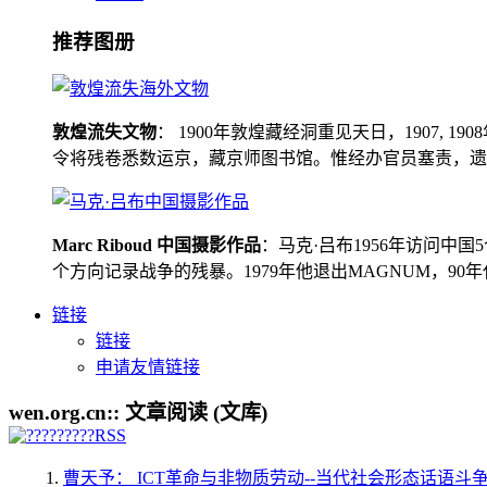
推荐图册
敦煌流失文物
： 1900年敦煌藏经洞重见天日，1907
令将残卷悉数运京，藏京师图书馆。惟经办官员塞责，遗书留在
Marc Riboud 中国摄影作品
：马克·吕布1956年访问
个方向记录战争的残暴。1979年他退出MAGNUM，9
链接
链接
申请友情链接
wen.org.cn:: 文章阅读 (文库)
曹天予： ICT革命与非物质劳动--当代社会形态话语斗