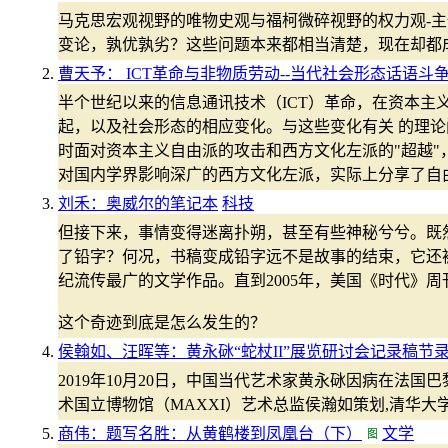
马克思宏观视野的唯物史观与福柯微碎视野的权力观-
变论，孰优孰劣？这些问题本来都相当清楚，现在却都
曹天予： ICT革命与非物质劳动--当代社会形态话语斗
半个世纪以来的信息通讯技术（ICT）革命，在资本主
起，以及社会形态的相应变化。与这些变化有关 的理
时面对资本主义自由派的攻击和西方文化左派的"超越
对国内学界影响深广的西方文化左派，实际上分享了自
刘禾：奥威尔的笔记本
科技
但接下来，事情变得迷离扑朔，甚至有些神秘兮兮。既
了铅字？何况，书稿变成铅字远不是故事的结束，它还
纪流传最广的文学作品。直到2005年，美国《时代》
这个奇迹到底是怎么发生的？
侯翰如、汪晖等：黄永砯“蛇杖II”展览研讨会记录稿节
2019年10月20日，中国当代艺术家黄永砯因病在法国
术国立博物馆（MAXXI）艺术总监侯瀚如策划,清华
商伟：题写名胜：从黄鹤楼到凤凰台（下）
文学