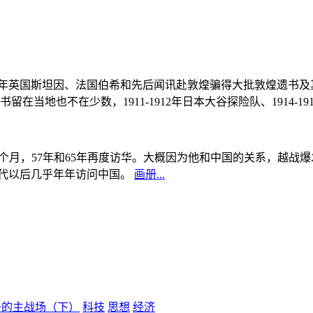
, 1908年英国斯坦因、法国伯希和先后闻讯赴敦煌骗得大批敦煌遗
当地也不在少数，1911-1912年日本大谷探险队、1914-1
中国5个月，57年和65年再度访华。大概因为他和中国的关系，越
0年代以后几乎年年访问中国。
画册...
争的主战场（下）
科技
思想
经济