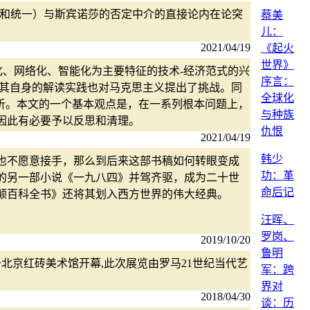
争和统一）与斯宾诺莎的否定中介的直接论内在论突
蔡美
儿：
2021/04/19
《起火
世界》
化、网络化、智能化为主要特征的技术-经济范式的兴
序言：
，其自身的解读实践也对马克思主义提出了挑战。同
全球化
析。本文的一个基本观点是，在一系列根本问题上，
与种族
因此有必要予以反思和清理。
仇恨
2021/04/19
韩少
也不愿意接手，那么到后来这部书稿如何转眼变成
功：革
的另一部小说《一九八四》并驾齐驱，成为二十世
命后记
列颠百科全书》还将其划入西方世界的伟大经典。
汪晖、
罗岗、
2019/10/20
鲁明
展于北京红砖美术馆开幕,此次展览由罗马21世纪当代艺
军：跨
界对
2018/04/30
谈：历