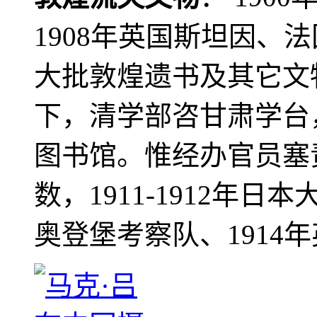
1908年英国斯坦因、
大批敦煌遗书及其它文物
下，清学部咨甘肃学台
图书馆。惟经办官员塞
数，1911-1912年日本
奥登堡考察队、1914