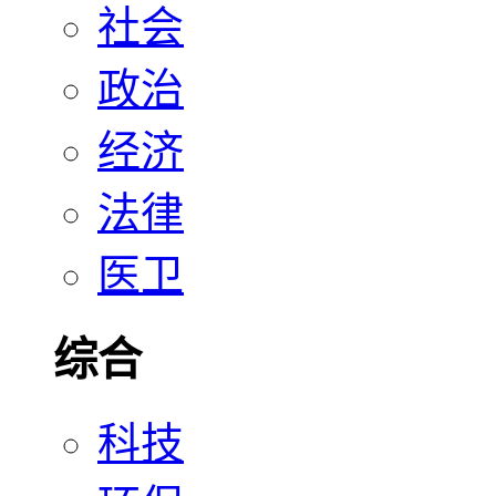
社会
政治
经济
法律
医卫
综合
科技