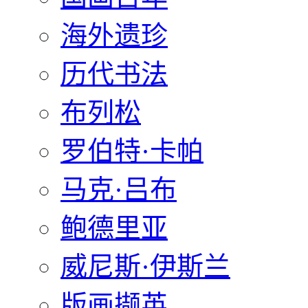
海外遗珍
历代书法
布列松
罗伯特·卡帕
马克·吕布
鲍德里亚
威尼斯·伊斯兰
版画撷英