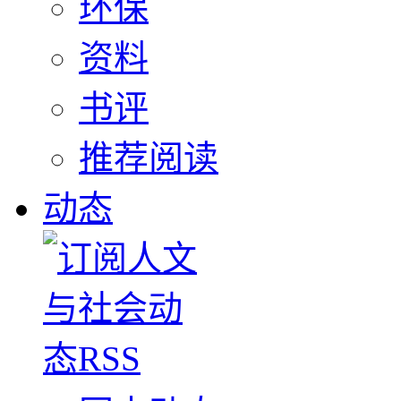
环保
资料
书评
推荐阅读
动态