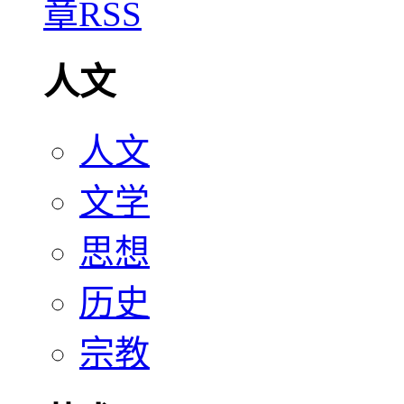
人文
人文
文学
思想
历史
宗教