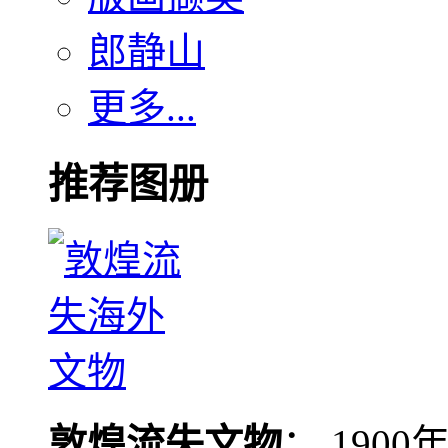
郎静山
更多...
推荐图册
敦煌流失文物
： 190