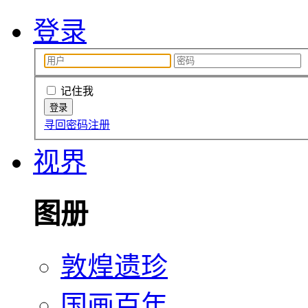
登录
记住我
寻回密码
注册
视界
图册
敦煌遗珍
国画百年