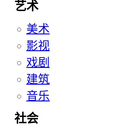
艺术
美术
影视
戏剧
建筑
音乐
社会