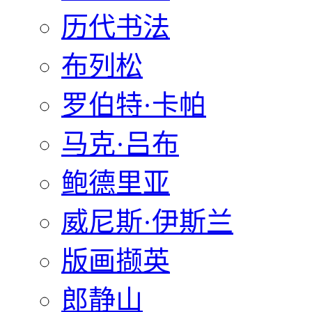
历代书法
布列松
罗伯特·卡帕
马克·吕布
鲍德里亚
威尼斯·伊斯兰
版画撷英
郎静山