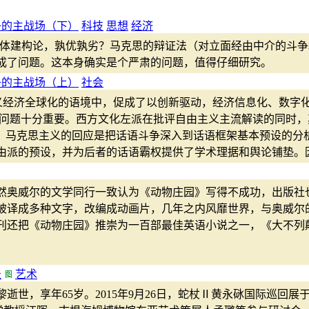
争的主战场（下）
科技
思想
经济
主体建构论，孰优孰劣？马克思的辩证法（对立面经由中介的斗
成了问题。这本身确实是个严肃的问题，值得仔细研究。
争的主战场（上）
社会
义经济全球化的语境中，促成了以创新驱动，经济信息化、数字
论问题十分重要。西方文化左派在批评自由主义主流解读的同时
"，马克思主义的回应是把话语斗争深入到话语框架基本预设的分
由派的预设，并为后者的话语霸权提供了学术理据和舆论铺垫。
然奥威尔的文学同行一致认为《动物庄园》写得不成功，出版社
被译成多种文字，改编成动画片，几年之内风靡世界，与奥威尔
周刊还把《动物庄园》推崇为一百部最佳英语小说之一，《大不
录
艺术
巴黎逝世，享年65岁。2015年9月26日，蛇杖Ⅱ黄永砯国际巡回