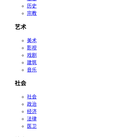
历史
宗教
艺术
美术
影视
戏剧
建筑
音乐
社会
社会
政治
经济
法律
医卫