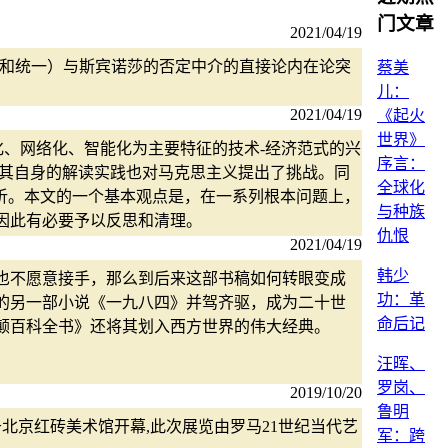
门文章
2021/04/19
争和统一）与斯宾诺莎的否定中介的直接论内在论突
蔡美
儿：
2021/04/19
《起火
世界》
化、网络化、智能化为主要特征的技术-经济范式的兴
序言：
，其自身的解读实践也对马克思主义提出了挑战。同
全球化
析。本文的一个基本观点是，在一系列根本问题上，
与种族
因此有必要予以反思和清理。
仇恨
2021/04/19
韩少
也不愿意接手，那么到后来这部书稿如何转眼变成
功：革
的另一部小说《一九八四》并驾齐驱，成为二十世
命后记
列颠百科全书》还将其划入西方世界的伟大经典。
汪晖、
罗岗、
2019/10/20
鲁明
展于北京红砖美术馆开幕,此次展览由罗马21世纪当代艺
军：跨