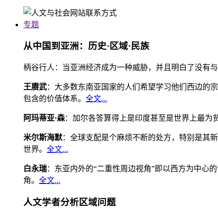
专题
从中国到亚洲：历史·区域·民族
柄谷行人：当亚洲经济成为一种威胁，并且明白了没有与
王赓武
：大多数东南亚国家的人们希望学习他们西边的宗
包含的价值体系。
全文...
阿玛蒂亚·森
：加尔各答算得上是印度甚至是世界上最为
米尔斯海默
：全球支配是个麻烦不断的处方，特别是其新
世界。
全文...
白永瑞
：东亚内外的“二重性周边视角”即以西方为中心
角。
全文...
人文学者分析区域问题