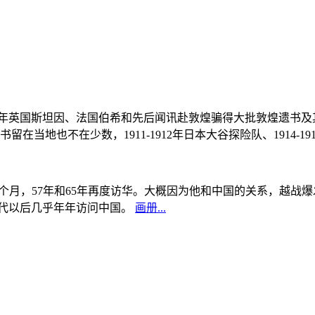
, 1908年英国斯坦因、法国伯希和先后闻讯赴敦煌骗得大批敦煌遗
当地也不在少数，1911-1912年日本大谷探险队、1914-1
中国5个月，57年和65年再度访华。大概因为他和中国的关系，越
0年代以后几乎年年访问中国。
画册...