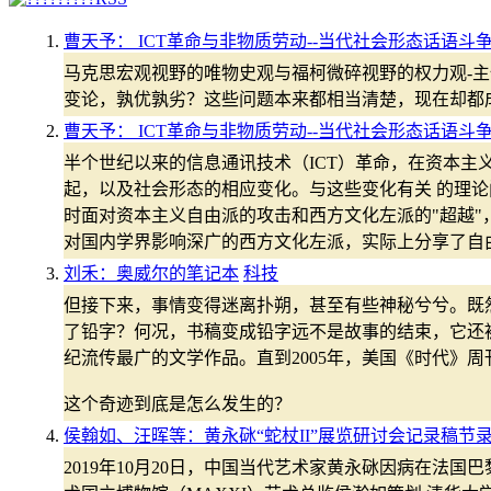
曹天予： ICT革命与非物质劳动--当代社会形态话语斗
马克思宏观视野的唯物史观与福柯微碎视野的权力观-
变论，孰优孰劣？这些问题本来都相当清楚，现在却都
曹天予： ICT革命与非物质劳动--当代社会形态话语斗
半个世纪以来的信息通讯技术（ICT）革命，在资本主
起，以及社会形态的相应变化。与这些变化有关 的理
时面对资本主义自由派的攻击和西方文化左派的"超越
对国内学界影响深广的西方文化左派，实际上分享了自
刘禾：奥威尔的笔记本
科技
但接下来，事情变得迷离扑朔，甚至有些神秘兮兮。既
了铅字？何况，书稿变成铅字远不是故事的结束，它还
纪流传最广的文学作品。直到2005年，美国《时代》
这个奇迹到底是怎么发生的？
侯翰如、汪晖等：黄永砯“蛇杖II”展览研讨会记录稿节
2019年10月20日，中国当代艺术家黄永砯因病在法国