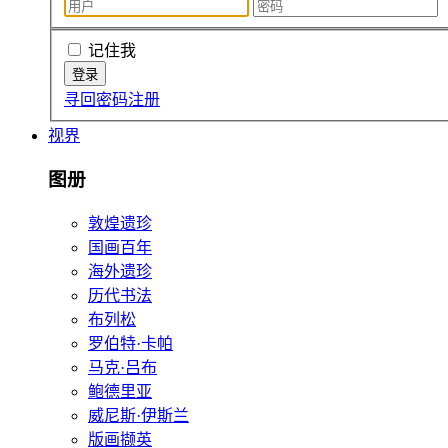
记住我
寻回密码
注册
视界
图册
敦煌遗珍
国画百年
海外遗珍
历代书法
布列松
罗伯特·卡帕
马克·吕布
鲍德里亚
威尼斯·伊斯兰
版画撷英