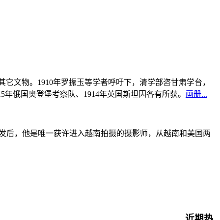
书及其它文物。1910年罗振玉等学者呼吁下，清学部咨甘肃学台，
915年俄国奥登堡考察队、1914年英国斯坦因各有所获。
画册...
战爆发后，他是唯一获许进入越南拍摄的摄影师，从越南和美国两
近期热